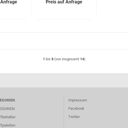
 Anfrage
Preis auf Anfrage
1
bis
8
(von insgesamt
14
)
EGORIEN
Impressum
Facebook
EGORIEN
Twitter
fbehälter
fpaletten