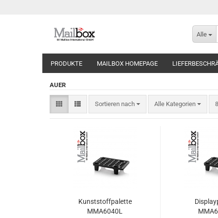
Alle
PRODUKTE
MAILBOX HOMEPAGE
LIEFERBESCHR
AUER
Sortieren nach
p
Sortieren nach
Alle Kategorien
8
Kunststoffpalette
Display
MMA6040L
MMA6