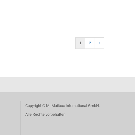
1
2
»
Copyright © MI Mailbox International GmbH.
Alle Rechte vorbehalten.