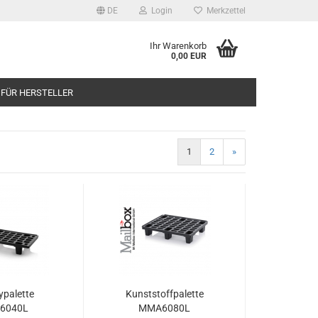
DE
Login
Merkzettel
Ihr Warenkorb
0,00 EUR
 FÜR HERSTELLER
1
2
»
ypalette
Kunststoffpalette
6040L
MMA6080L