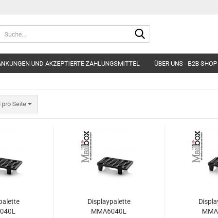
Suche...
ÄNKUNGEN UND AKZEPTIERTE ZAHLUNGSMITTEL
ÜBER UNS - B2B SHOP
ro Seite
 pro Seite
palette
Displaypalette
Displa
040L
MMA6040L
MMA