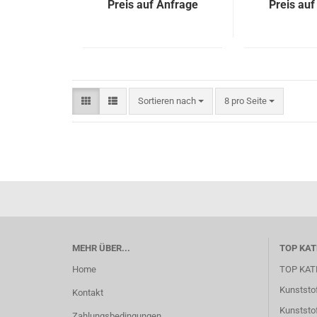
Preis auf Anfrage
Preis auf
Sortieren nach
pro Seite
Sortieren nach
8 pro Seite
MEHR ÜBER...
TOP KAT
Home
TOP KAT
Kunststof
Kontakt
Kunststof
Zahlungsbedingungen