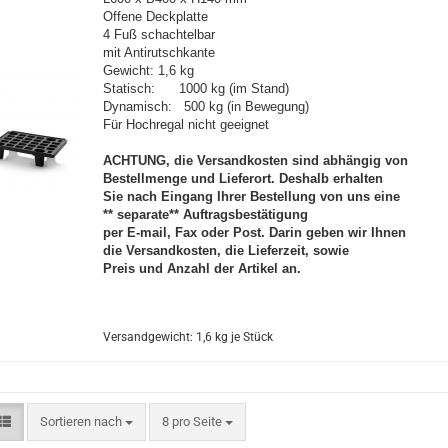
Offene Deckplatte
4 Fuß schachtelbar
mit Antirutschkante
Gewicht: 1,6 kg
Statisch: 1000 kg (im Stand)
Dynamisch: 500 kg (in Bewegung)
Für Hochregal nicht geeignet
ACHTUNG, die Versandkosten sind abhängig von
Bestellmenge und Lieferort. Deshalb erhalten
Sie nach Eingang Ihrer Bestellung von uns eine
** separate** Auftragsbestätigung
per E-mail, Fax oder Post. Darin geben wir Ihnen
die Versandkosten, die Lieferzeit, sowie
Preis und Anzahl der Artikel an.
Versandgewicht:
1,6
kg je Stück
Sortieren nach
pro Seite
Sortieren nach
8 pro Seite