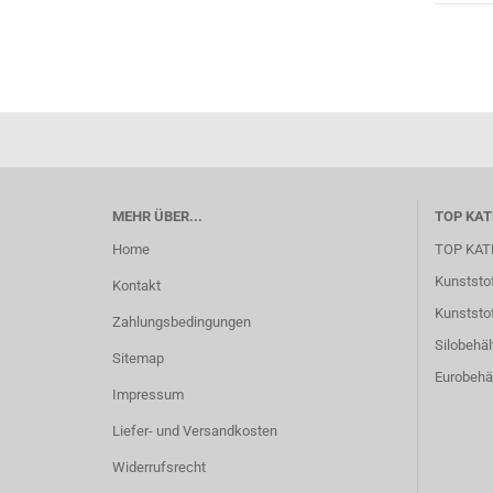
MEHR ÜBER...
TOP KAT
Home
TOP KAT
Kunststof
Kontakt
Kunststof
Zahlungsbedingungen
Silobehäl
Sitemap
Eurobehäl
Impressum
Liefer- und Versandkosten
Widerrufsrecht