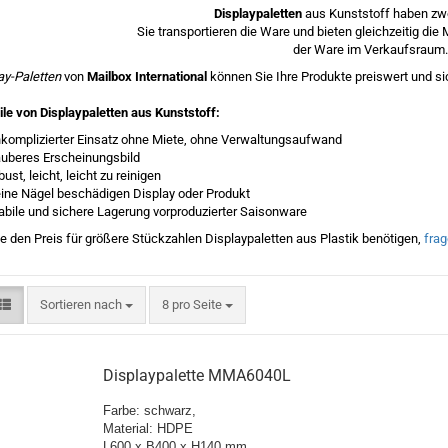
Displaypaletten
aus Kunststoff haben zwe
Sie transportieren die Ware und bieten gleichzeitig die
der Ware im Verkaufsraum.
ay-Paletten
von
Mailbox International
können Sie Ihre Produkte preiswert und si
ile von Displaypaletten aus Kunststoff:
komplizierter Einsatz ohne Miete, ohne Verwaltungsaufwand
uberes Erscheinungsbild
bust, leicht, leicht zu reinigen
ine Nägel beschädigen Display oder Produkt
abile und sichere Lagerung vorproduzierter Saisonware
ie den Preis für größere Stückzahlen Displaypaletten aus Plastik benötigen,
frag
Sortieren nach
pro Seite
Sortieren nach
8 pro Seite
Displaypalette MMA6040L
Farbe: schwarz,
Material: HDPE
L600 x B400 x H140 mm