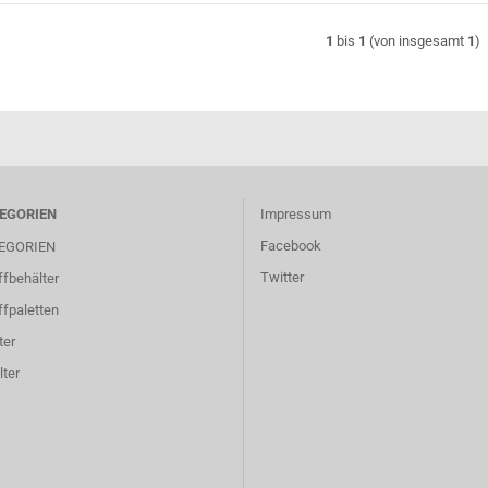
1
bis
1
(von insgesamt
1
)
EGORIEN
Impressum
Facebook
EGORIEN
Twitter
fbehälter
fpaletten
ter
ter