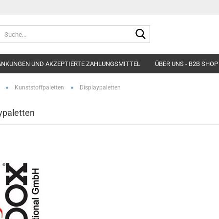
Suche...
ÄNKUNGEN UND AKZEPTIERTE ZAHLUNGSMITTEL
ÜBER UNS - B2B SHOP
»
»
Kunststoffpaletten
Displaypaletten
ypaletten