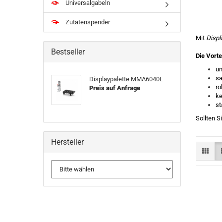
Universalgabeln
Zutatenspender
Mit
Displ
Bestseller
Die Vorte
un
sa
Displaypalette MMA6040L
ro
Preis auf Anfrage
ke
st
Sollten S
Hersteller