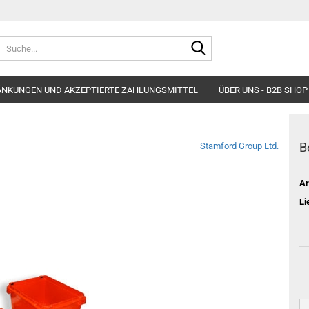
Suche...
ÄNKUNGEN UND AKZEPTIERTE ZAHLUNGSMITTEL
ÜBER UNS - B2B SHOP
B
Stamford Group Ltd.
Ar
Li