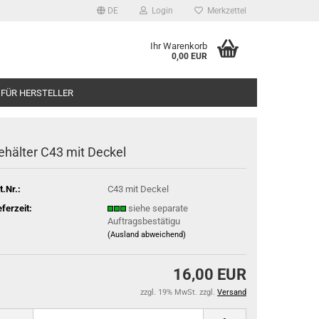
DE
Login
Merkzettel
Ihr Warenkorb
0,00 EUR
 FÜR HERSTELLER
ehälter C43 mit Deckel
t.Nr.:
C43 mit Deckel
eferzeit:
siehe separate
Auftragsbestätigu
(Ausland abweichend)
16,00 EUR
zzgl. 19% MwSt. zzgl.
Versand