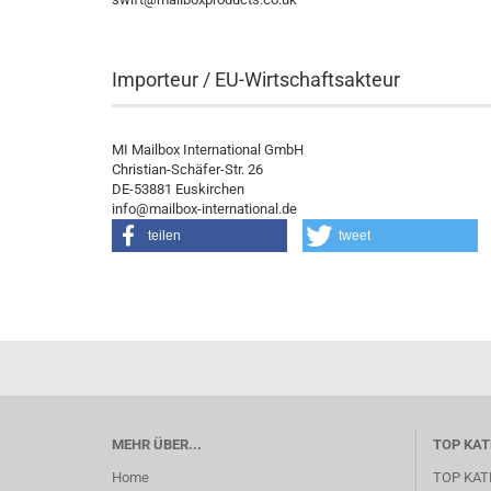
Importeur / EU-Wirtschaftsakteur
MI Mailbox International GmbH
Christian-Schäfer-Str. 26
DE-53881 Euskirchen
info@mailbox-international.de
teilen
tweet
MEHR ÜBER...
TOP KAT
Home
TOP KAT