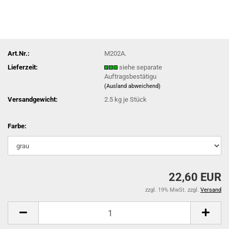
Art.Nr.:
M202A.
Lieferzeit:
siehe separate
Auftragsbestätigu
(Ausland abweichend)
Versandgewicht:
2.5
kg je Stück
Farbe:
22,60 EUR
zzgl. 19% MwSt. zzgl.
Versand