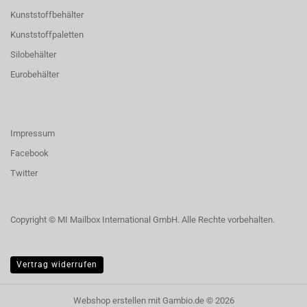
Kunststoffbehälter
Kunststoffpaletten
Silobehälter
Eurobehälter
Impressum
Facebook
Twitter
Copyright © MI Mailbox International GmbH. Alle Rechte vorbehalten.
Vertrag widerrufen
Webshop erstellen
mit Gambio.de © 2026